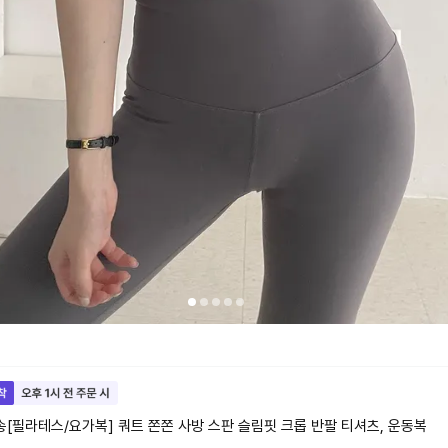
송[필라테스/요가복] 쿼트 쫀쫀 사방 스판 슬림핏 크롭 반팔 티셔츠, 운동복