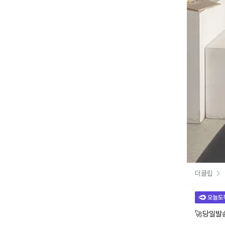
더클립
🚀당일발