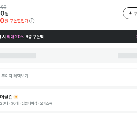
800
00
원
20
쿠폰할인가
원
 시
최대 20%
6종 쿠폰팩
무이자 혜택보기
더클립
20대
30대
심플베이직
오피스룩