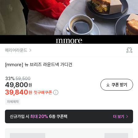
메리어라운드
[mmore] 뉴 브리즈 라운드넥 가디건
33
%
59,500
49,800
쿠폰 받기
원
39,840
첫구매쿠폰
원
신규가입 시
최대 20%
6종 쿠폰팩
더 보기