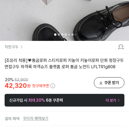
착한구두
[조유리 착용]💗통굽로퍼 스티치로퍼 키높이 키높이로퍼 단화 정장구두
면접구두 하객룩 하객슈즈 플랫폼 로퍼 통굽 노먼드 LFLTR1g808
20
%
52,900
쿠폰 받기
42,320
첫구매쿠폰
원
신규가입 시
최대 20%
6종 쿠폰팩
더 보기
무이자 혜택보기
결제 혜택