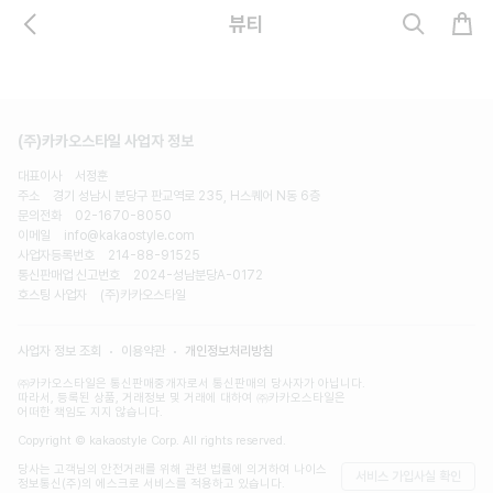
뷰티
(주)카카오스타일 사업자 정보
대표이사
서정훈
주소
경기 성남시 분당구 판교역로 235, H스퀘어 N동 6층
문의전화
02-1670-8050
이메일
info@kakaostyle.com
사업자등록번호
214-88-91525
통신판매업 신고번호
2024-성남분당A-0172
호스팅 사업자
(주)카카오스타일
사업자 정보 조회
이용약관
개인정보처리방침
㈜카카오스타일은 통신판매중개자로서 통신판매의 당사자가 아닙니다.
따라서, 등록된 상품, 거래정보 및 거래에 대하여 ㈜카카오스타일은
어떠한 책임도 지지 않습니다.
Copyright © kakaostyle Corp. All rights reserved.
당사는 고객님의 안전거래를 위해 관련 법률에 의거하여 나이스
서비스 가입사실 확인
정보통신(주)의 에스크로 서비스를 적용하고 있습니다.